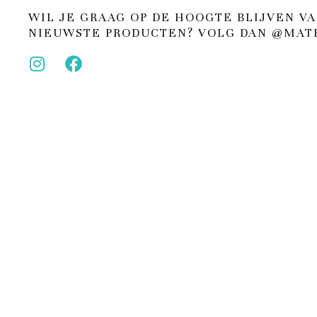
WIL JE GRAAG OP DE HOOGTE BLIJVEN VA
NIEUWSTE PRODUCTEN? VOLG DAN @MATE
I
F
n
a
s
c
t
e
a
b
g
o
r
o
a
k
m