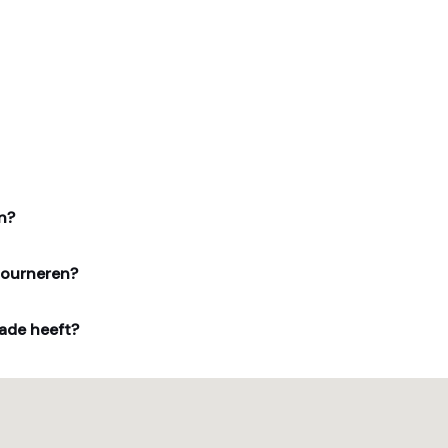
n?
tourneren?
ade heeft?