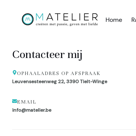
Ga
naar
de
Home
R
inhoud
Contacteer mij
OPHAALADRES OP AFSPRAAK
Leuvensesteenweg 22, 3390 Tielt-Winge
EMAIL
info@matelier.be