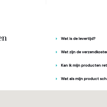
A
l
t
e
r
en
n
Wat is de levertijd?
a
t
Wat zijn de verzendkoste
i
v
Kan ik mijn producten re
e
:
Wat als mijn product sch