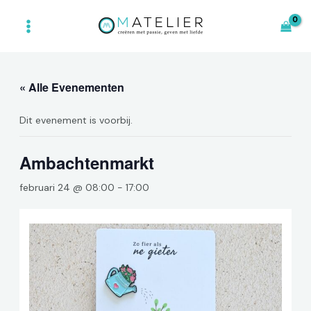
Ga
main
naar
menu
de
inhoud
« Alle Evenementen
Dit evenement is voorbij.
Ambachtenmarkt
februari 24 @ 08:00
-
17:00