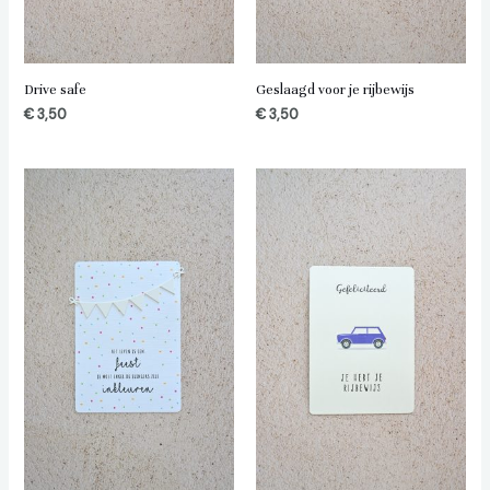
Drive safe
Geslaagd voor je rijbewijs
€
3,50
€
3,50