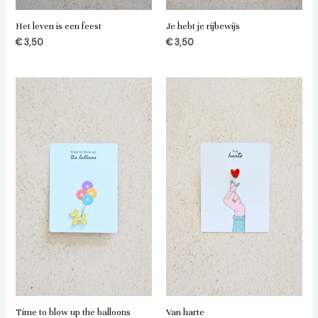
Het leven is een feest
Je hebt je rijbewijs
€
3,50
€
3,50
Time to blow up the balloons
Van harte