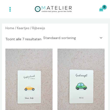
Ga
main
naar
menu
de
inhoud
Home
/
Kaartjes
/ Rijbewijs
Toont alle 7 resultaten