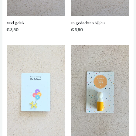
Veel geluk
In gedachten bij jou
€
3,50
€
3,50