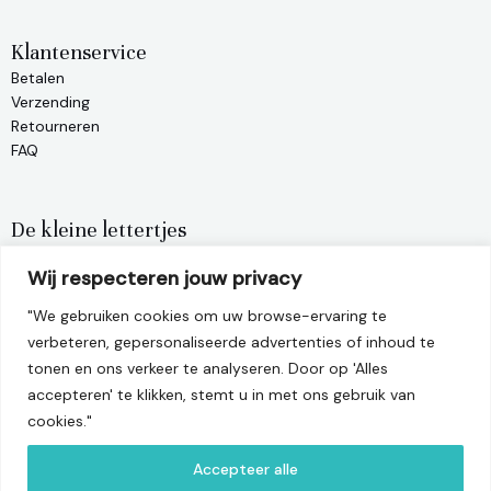
Klantenservice
Betalen
Verzending
Retourneren
FAQ
De kleine lettertjes
Privacy policy
Wij respecteren jouw privacy
Algemene voorwaarden
Terugbetalingsbeleid
"We gebruiken cookies om uw browse-ervaring te
verbeteren, gepersonaliseerde advertenties of inhoud te
tonen en ons verkeer te analyseren. Door op 'Alles
info@matelier.be
accepteren' te klikken, stemt u in met ons gebruik van
cookies."
Leuvensesteenweg 22, 3390 Tielt-Winge
BTW-nummer: BE1001.470.956
Accepteer alle