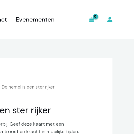
ster
rijker
act
Evenementen
aantal
 De hemel is een ster rijker
n ster rijker
erbij. Geef deze kaart met een
 troost en kracht in moeilijke tijden.