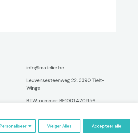
info@matelier.be
Leuvensesteenweg 22, 3390 Tielt-
Winge
BTW-nummer: BE1001.470.956
I
F
P
n
a
i
Personaliseer
Weiger Alles
Accepteer alle
s
c
n
t
e
t