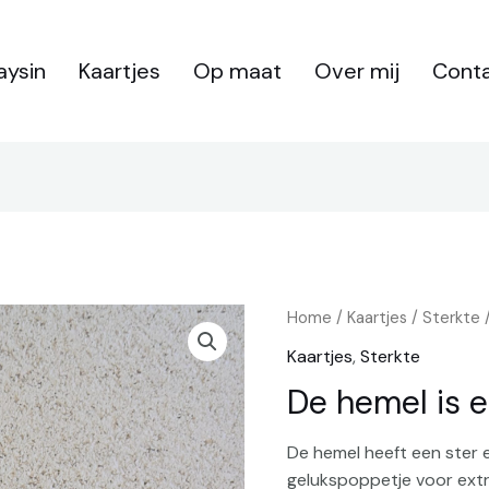
aysin
Kaartjes
Op maat
Over mij
Cont
De
Home
/
Kaartjes
/
Sterkte
/
hemel
Kaartjes
,
Sterkte
is
De hemel is ee
een
ster
De hemel heeft een ster 
rijker
gelukspoppetje voor extra
aantal