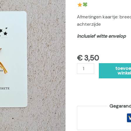
Afmetingen kaartje: bree
achterzijde
Inclusief witte envelop
€
3,50
toevoe
winke
Gegarande