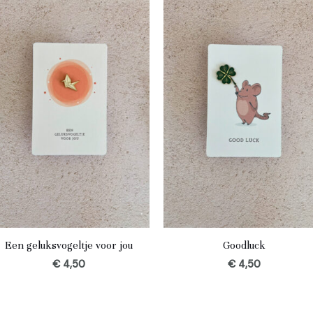
Een geluksvogeltje voor jou
Goodluck
€
4,50
€
4,50