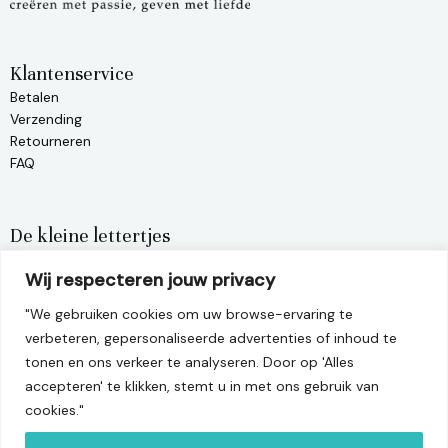
Klantenservice
Betalen
Verzending
Retourneren
FAQ
De kleine lettertjes
Privacy policy
Wij respecteren jouw privacy
Algemene voorwaarden
Terugbetalingsbeleid
"We gebruiken cookies om uw browse-ervaring te
verbeteren, gepersonaliseerde advertenties of inhoud te
tonen en ons verkeer te analyseren. Door op 'Alles
info@matelier.be
accepteren' te klikken, stemt u in met ons gebruik van
cookies."
Leuvensesteenweg 22, 3390 Tielt-Winge
BTW-nummer: BE1001.470.956