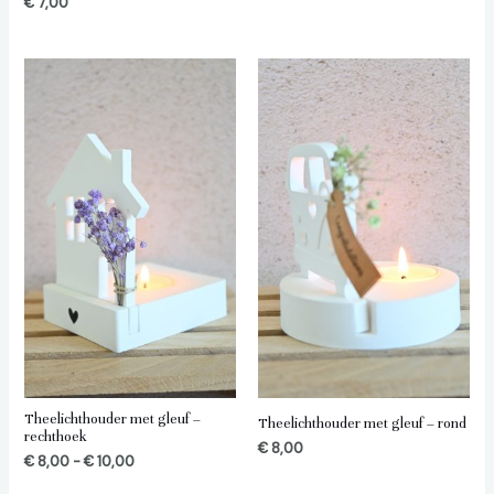
€
7,00
Prijsklasse:
€ 8,00
tot
€ 10,00
Theelichthouder met gleuf –
Theelichthouder met gleuf – rond
rechthoek
€
8,00
€
8,00
-
€
10,00