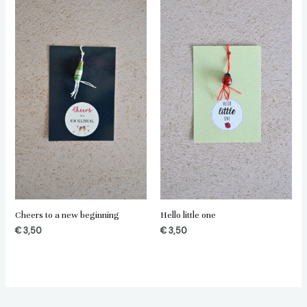
Cheers to a new beginning
Hello little one
€
3,50
€
3,50