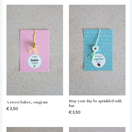
May your day be sprinkled with
A sweet babee, congrats
fun
€
3,50
€
3,50