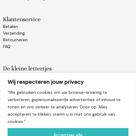
Klantenservice
Betalen
Verzending
Retourneren
FAQ
De kleine lettertjes
Privacy policy
Wij respecteren jouw privacy
Algemene voorwaarden
Terugbetalingsbeleid
"We gebruiken cookies om uw browse-ervaring te
verbeteren, gepersonaliseerde advertenties of inhoud te
tonen en ons verkeer te analyseren. Door op 'Alles
info@matelier.be
accepteren' te klikken, stemt u in met ons gebruik van
cookies."
Leuvensesteenweg 22, 3390 Tielt-Winge
BTW-nummer: BE1001.470.956
Accepteer alle