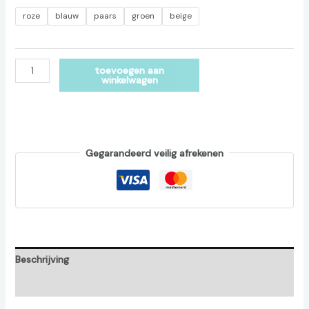
roze
blauw
paars
groen
beige
Alternative:
toevoegen aan
winkelwagen
Gegarandeerd veilig afrekenen
Beschrijving
Beoordelingen (0)