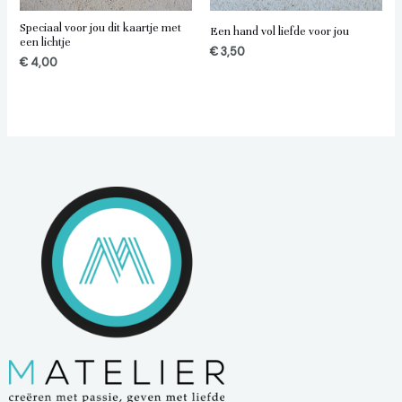
Speciaal voor jou dit kaartje met
Een hand vol liefde voor jou
een lichtje
€
3,50
€
4,00