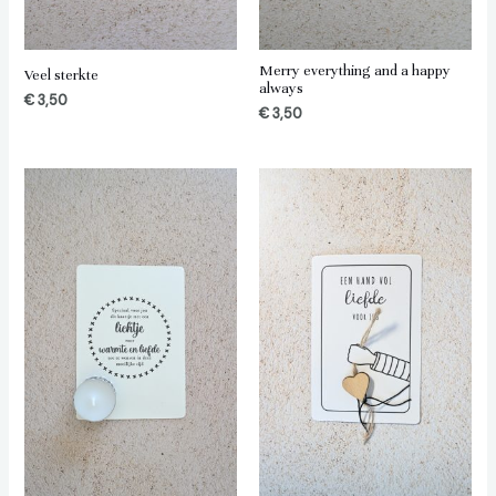
Merry everything and a happy
Veel sterkte
always
€
3,50
€
3,50