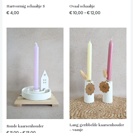
Hartvormig schaaltje S
Ovaal schaaltje
€
4,00
€
10,00
-
€
12,00
Prijsklasse:
€ 11,00
tot
€ 13,00
Lang geribbelde kaarsenhouder
Ronde kaarsenhouder
– vaasje
€
11,00
-
€
13,00