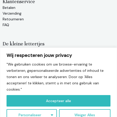
Klantenservice
Betalen
Verzending
Retourneren
FAQ
De kleine lettertjes
Privacy policy
Wij respecteren jouw privacy
Algemene voorwaarden
Terugbetalingsbeleid
"We gebruiken cookies om uw browse-ervaring te
verbeteren, gepersonaliseerde advertenties of inhoud te
tonen en ons verkeer te analyseren. Door op 'Alles
info@matelier.be
accepteren' te klikken, stemt u in met ons gebruik van
cookies."
Leuvensesteenweg 22, 3390 Tielt-Winge
BTW-nummer: BE1001.470.956
Accepteer alle
I
F
P
n
a
i
Personaliseer
Weiger Alles